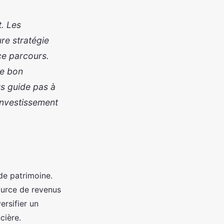
t. Les
ure stratégie
 ce parcours.
le bon
s guide pas à
investissement
 de patrimoine.
source de revenus
ersifier un
cière.