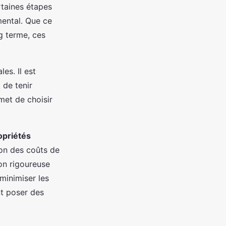
ertaines étapes
ental. Que ce
g terme, ces
les. Il est
 de tenir
et de choisir
opriétés
ion des coûts de
on rigoureuse
minimiser les
nt poser des