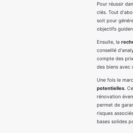
Pour réussir dan
clés. Tout d'abo
soit pour génére
objectifs guider
Ensuite, la
rech
conseillé d'anal
compte des prix
des biens avec u
Une fois le marc
potentielles
. C
rénovation éven
permet de garant
risques associé
bases solides po