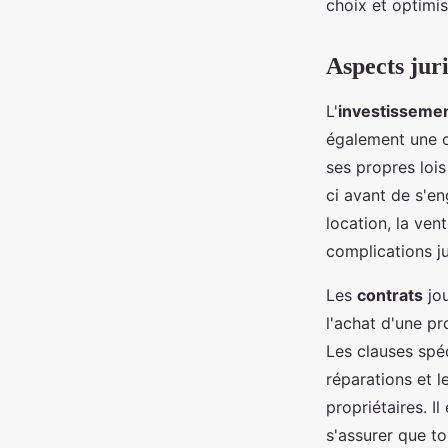
choix et optimise
Aspects jur
L'
investissemen
également une 
ses propres lois 
ci avant de s'e
location, la ven
complications ju
Les
contrats
jou
l'achat d'une p
Les clauses spéc
réparations et l
propriétaires. 
s'assurer que to