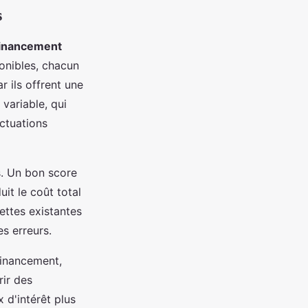
s
inancement
onibles, chacun
r ils offrent une
 variable, qui
ctuations
s. Un bon score
it le coût total
dettes existantes
es erreurs.
 financement,
rir des
 d'intérêt plus