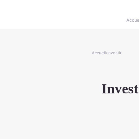
Accue
Accueil
›
Investir
Invest