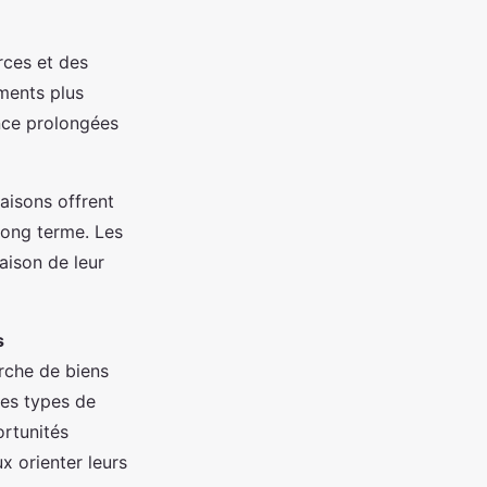
rces et des
ements plus
nce prolongées
aisons offrent
 long terme. Les
aison de leur
s
rche de biens
des types de
ortunités
x orienter leurs