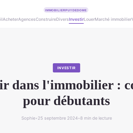
il
Acheter
Agences
Construire
Divers
Investir
Louer
Marché immobilier
INVESTIR
ir dans l'immobilier : c
pour débutants
Sophie
•
25 septembre 2024
•
8 min de lecture